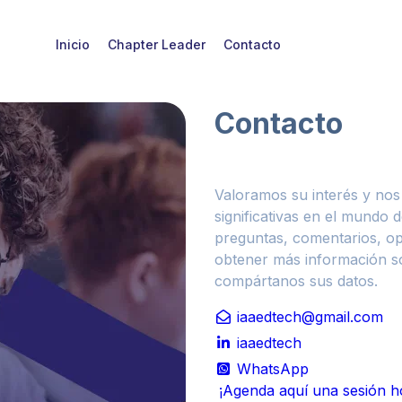
Inicio
Chapter Leader
Contacto
Contacto
Valoramos su interés y no
significativas en el mundo d
preguntas, comentarios, o
obtener más información so
compártanos sus datos.
iaaedtech@gmail.com
iaaedtech
WhatsApp
¡Agenda aquí una sesión h